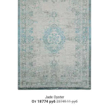
Jade Oyster
От 18774 руб
23749.11 руб