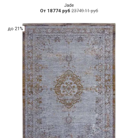
Jade
От 18774 руб
23749.11 руб
до 21%