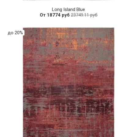
Long Island Blue
От 18774 руб
23749.11 руб
до 20%