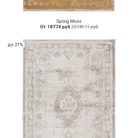
Spring Moss
От 18774 руб
23749.11 руб
до 21%