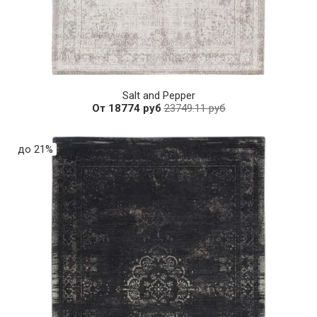
Salt and Pepper
От 18774 руб
23749.11 руб
до 21%