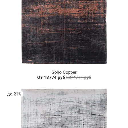
Soho Copper
От 18774 руб
23749.11 руб
до 21%