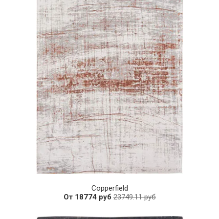
Copperfield
От 18774 руб
23749.11 руб