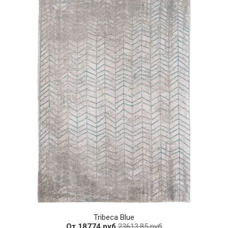
Tribeca Blue
От 18774 руб
23613.85 руб