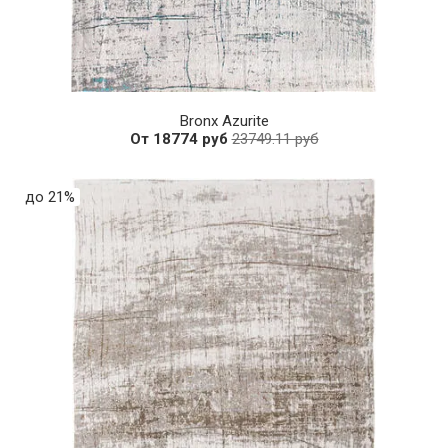
Bronx Azurite
От 18774 руб
23749.11 руб
до 21%