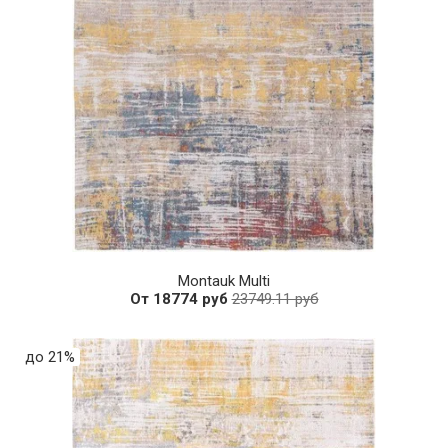
Montauk Multi
От 18774 руб
23749.11 руб
до 21%