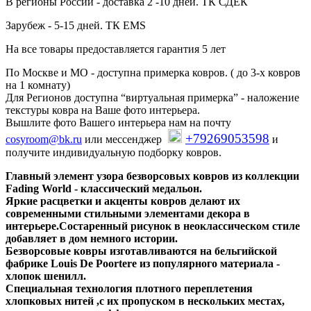
В регионы России - доставка 2 -10 дней. ТК СДЕК
Зарубеж - 5-15 дней. ТК EMS
На все товары предоставляется гарантия 5 лет
По Москве и МО - доступна примерка ковров. ( до 3-х ковров
на 1 комнату)
Для Регионов доступна “виртуальная примерка” - наложение
текстуры ковра на Ваше фото интерьера.
Вышлите фото Вашего интерьера нам на почту
+79269053598
cosyroom@bk.ru
или мессенджер
и
получите индивидуальную подборку ковров.
Главный элемент узора безворсовых ковров из коллекции
Fading World - классический медальон.
Яркие расцветки и акценты ковров делают их
современными стильными элементами декора в
интерьере.Состаренный рисунок в неоклассическом стиле
добавляет в дом немного истории.
Безворсовые ковры изготавливаются на бельгийской
фабрике Louis De Poortere из популярного материала -
хлопок шенилл.
Специальная технология плотного переплетения
хлопковых нитей ,с их пропуском в нескольких местах,