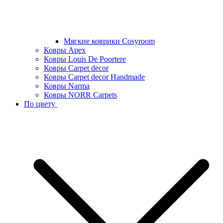
Мягкие коврики Cosyroom
Ковры Apex
Ковры Louis De Poortere
Ковры Carpet decor
Ковры Carpet decor Handmade
Ковры Narma
Ковры NORR Carpets
По цвету