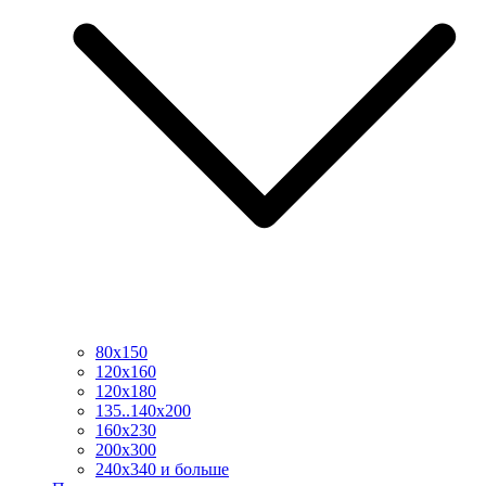
80х150
120х160
120х180
135..140х200
160х230
200х300
240х340 и больше