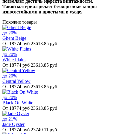
позволяет достичь эффекта винтажности.
Такой материал делает безворсовые ковры
износостойкими и простыми в уходе.
Похожие товары
до 20%
Ghent Beige
От 18774 руб
23613.85 руб
до 20%
White Plains
От 18774 руб
23613.85 руб
до 20%
Central Yellow
От 18774 руб
23613.85 руб
до 20%
Black On White
От 18774 руб
23613.85 руб
до 21%
Jade Oyster
От 18774 руб
23749.11 руб