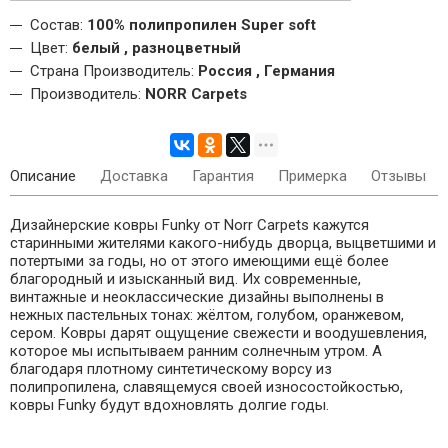
Состав:
100% полипропилен Super soft
Цвет:
белый , разноцветный
Страна Производитель:
Россия , Германия
Производитель:
NORR Carpets
Описание
Доставка
Гарантия
Примерка
Отзывы
Дизайнерские ковры Funky от Norr Carpets кажутся
старинными жителями какого-нибудь дворца, выцветшими и
потертыми за годы, но от этого имеющими ещё более
благородный и изысканный вид. Их современные,
винтажные и неоклассические дизайны выполнены в
нежных пастельных тонах: жёлтом, голубом, оранжевом,
сером. Ковры дарят ощущение свежести и воодушевления,
которое мы испытываем ранним солнечным утром. А
благодаря плотному синтетическому ворсу из
полипропилена, славящемуся своей износостойкостью,
ковры Funky будут вдохновлять долгие годы.