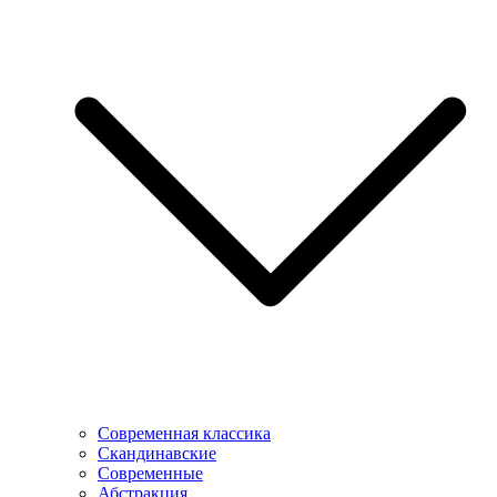
Современная классика
Скандинавские
Современные
Абстракция