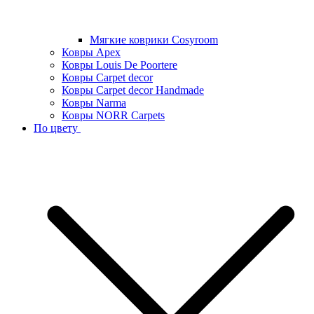
Мягкие коврики Cosyroom
Ковры Apex
Ковры Louis De Poortere
Ковры Carpet decor
Ковры Carpet decor Handmade
Ковры Narma
Ковры NORR Carpets
По цвету