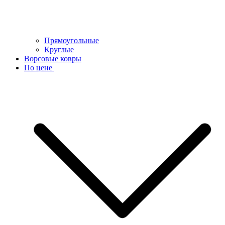
Прямоугольные
Круглые
Ворсовые ковры
По цене