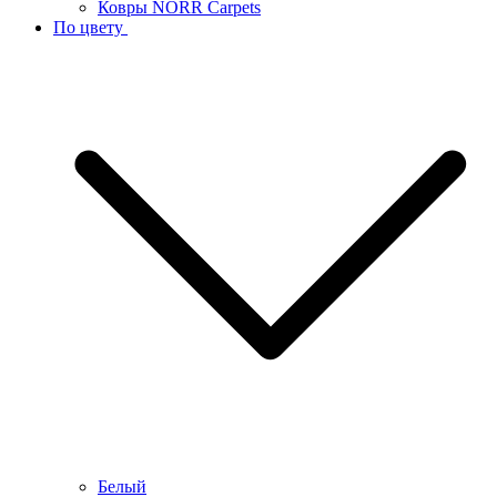
Ковры NORR Carpets
По цвету
Белый