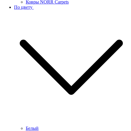
Ковры NORR Carpets
По цвету
Белый