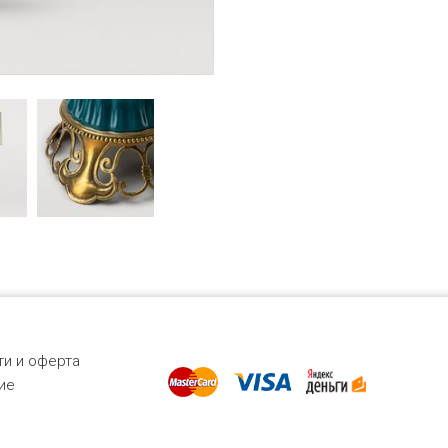
и и оферта
ие