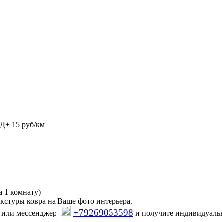
АД+ 15 руб/км
а 1 комнату)
кстуры ковра на Ваше фото интерьера.
+79269053598
или мессенджер
и получите индивидуаль