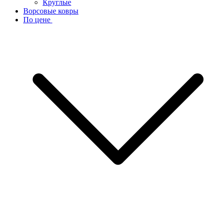
Круглые
Ворсовые ковры
По цене