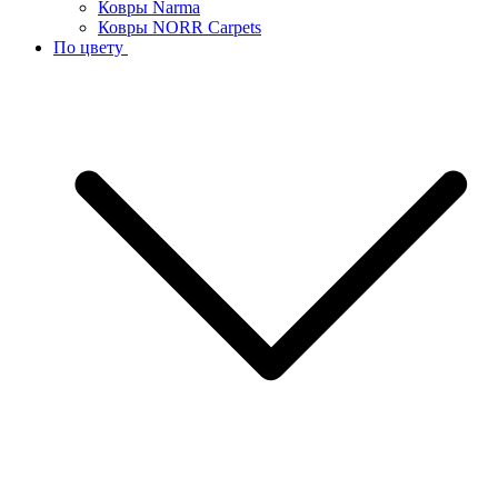
Ковры Narma
Ковры NORR Carpets
По цвету