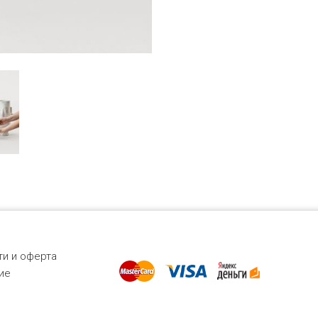
и и оферта
ие