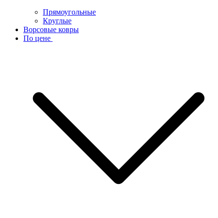
Прямоугольные
Круглые
Ворсовые ковры
По цене