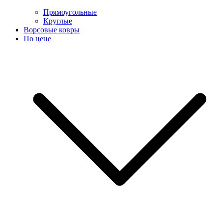
Прямоугольные
Круглые
Ворсовые ковры
По цене