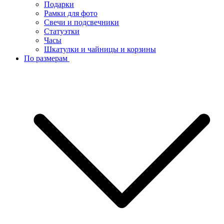
Подарки
Рамки для фото
Свечи и подсвечники
Статуэтки
Часы
Шкатулки и чайницы и корзины
По размерам