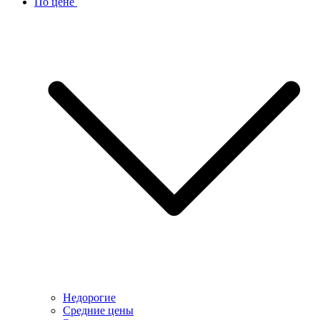
По цене
Недорогие
Средние цены