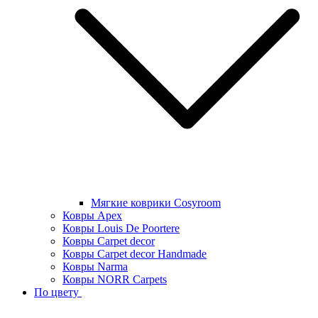
Мягкие коврики Cosyroom
Ковры Apex
Ковры Louis De Poortere
Ковры Carpet decor
Ковры Carpet decor Handmade
Ковры Narma
Ковры NORR Carpets
По цвету