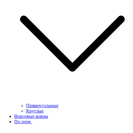
Прямоугольные
Круглые
Ворсовые ковры
По цене