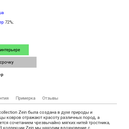
ша
ер
72%;
 интерьере
ссрочку
ер
нтия
Примерка
Отзывы
collection Zein была создана в духе природы и
цы ковров отражают красоту различных пород, а
тся сочетанием чрезвычайно мягких нитей тростника,
В коллекции Zein мы находим вдохновение с