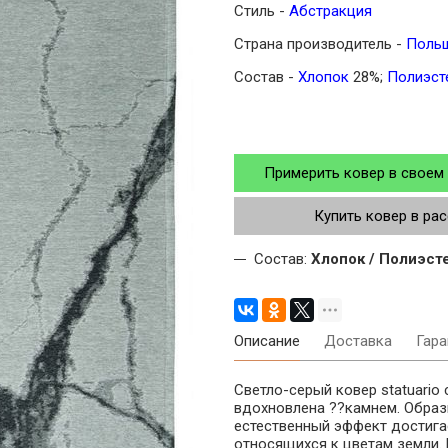
Стиль -
Абстракция
Страна производитель -
Поль
Состав -
Хлопок
28%;
Полиэст
Примерить ковер в своем
Купить ковер в ра
Состав:
Хлопок / Полиэст
Описание
Доставка
Гара
Светло-серый ковер statuario 
вдохновлена ??камнем. Образ
естественный эффект достигае
относящихся к цветам земли. 