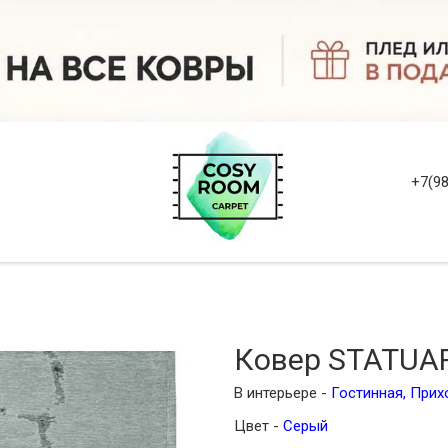
+7(98
Ковер STATUARI
В интерьере -
Гостинная
,
Прих
Цвет -
Серый