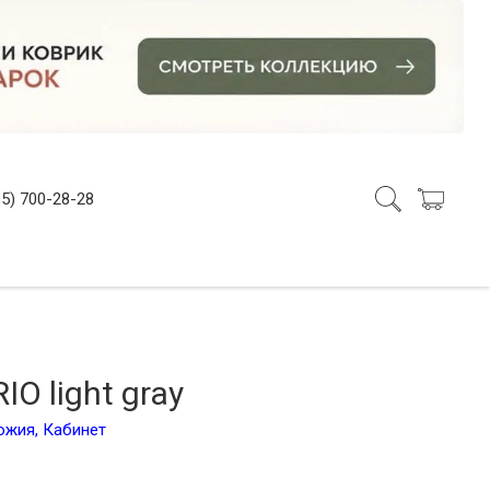
5) 700-28-28
O light gray
ожия
,
Кабинет