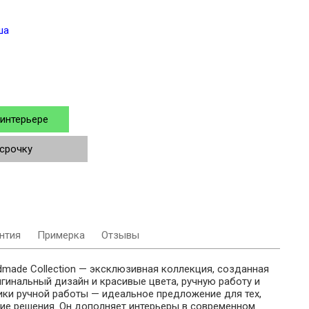
ша
 интерьере
ссрочку
нтия
Примерка
Отзывы
dmade Collection — эксклюзивная коллекция, созданная
гинальный дизайн и красивые цвета, ручную работу и
ики ручной работы — идеальное предложение для тех,
ие решения. Он дополняет интерьеры в современном