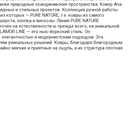
также природные скандинавские пространства. Ковер Ana
мурных и стильных проектов. Коллекция ручной работы
 из которых — PURE NATURE, т.е. ковры из самого
шерсти, хлопка и вискозы. Линия PURE NATURE
точен на естественности и, прежде всего, на уникальной
LAMOR LINE — это нью-йоркский стиль. Он
й элегантностью и модернистским подходом. Эта
ям уникальных решений. Ковры, благодаря благородным
йно мягкие и приятные на ощупь, а их структура плотная