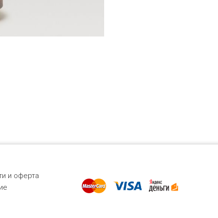
и и оферта
ие