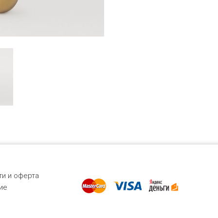
и и оферта
ие