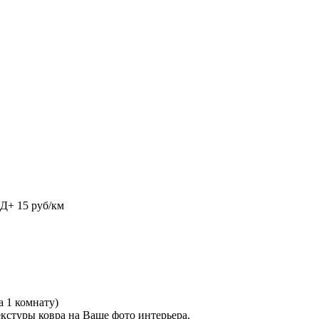
АД+ 15 руб/км
а 1 комнату)
кстуры ковра на Ваше фото интерьера.