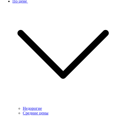
По цене
Недорогие
Средние цены