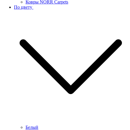
Ковры NORR Carpets
По цвету
Белый