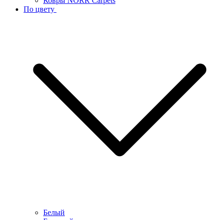
Ковры NORR Carpets
По цвету
Белый