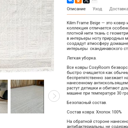
Описание
Уход
Доставк
Kilim Frame
Beige
— это ковер 
коллекция отличается особен
плотной нити ткань с геометр
в интерьеры ноту природных м
создадут
атмосферу домашнег
интерьеры скандинавского сти
Легкая уборка.
Все ковры CosyRoom безворсов
быстро очищается как обычн
беспрепятственно заезжает на
нанесенному антискользящему
растут детишки и обитают до
машине при температуре 30 гр
Безопасный состав.
Состав ковра:
Хлопок 100%
На обратной стороне нанесен
антибактериальны, не содерж