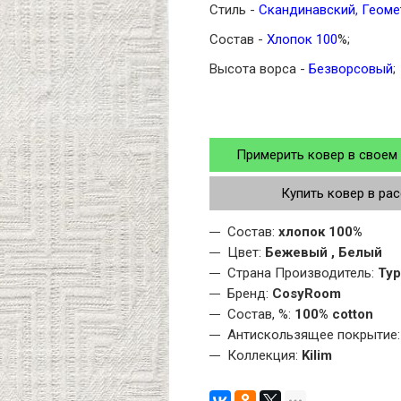
Стиль -
Скандинавский
,
Геоме
Состав -
Хлопок 100
%;
Высота ворса -
Безворсовый
;
Примерить ковер в своем
Купить ковер в ра
Состав:
хлопок 100%
Цвет:
Бежевый , Белый
Страна Производитель:
Ту
Бренд:
CosyRoom
Состав, %:
100% cotton
Антискользящее покрытие:
Коллекция:
Kilim