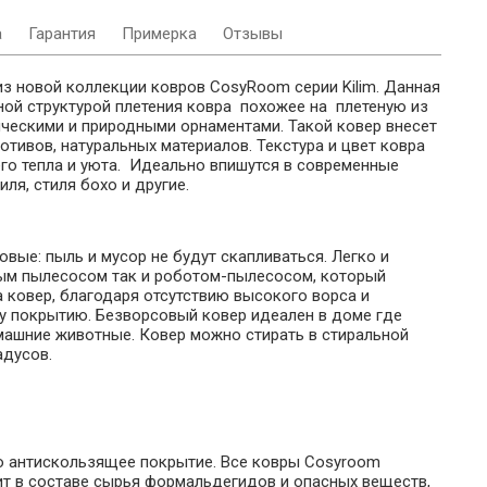
а
Гарантия
Примерка
Отзывы
из новой коллекции ковров CosyRoom серии Kilim. Данная
ной структурой плетения ковра похожее на плетеную из
ическими и природными орнаментами. Такой ковер внесет
отивов, натуральных материалов. Текстура и цвет ковра
о тепла и уюта. Идеально впишутся в современные
ля, стиля бохо и другие.
ые: пыль и мусор не будут скапливаться. Легко и
ым пылесосом так и роботом-пылесосом, который
 ковер, благодаря отсутствию высокого ворса и
 покрытию. Безворсовый ковер идеален в доме где
машние животные. Ковер можно стирать в стиральной
адусов.
о антискользящее покрытие. Все ковры Cosyroom
ит в составе сырья формальдегидов и опасных веществ,