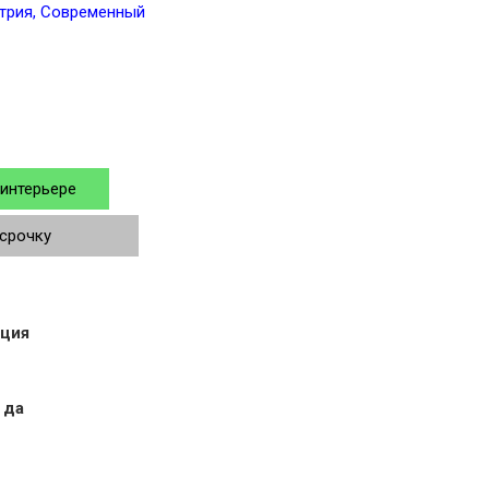
трия,
Современный
 интерьере
ссрочку
рция
да