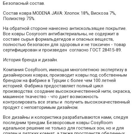
Безопасный состав.
Состав ковра MODENA JAVA:
Хлопок 18%, Вискоза 7%,
Полиэстер 75%
.
На обратной стороне нанесено антискользящее покрытие.
Все ковры Cosyroom антибактериальны, не содержит в
составе сырья формальдегидов и опасных веществ,
полностью безопасен для здоровья и не токсичен - товар
сертифицирован и произведен согласно ГОСТ 28415-89.
История бренда и дизайн.
Компания СosyRoom, имеющая многолетнюю экспертизу в
дизайнерских коврах, производит ковры под собственным
брендом на фабрике в Турции с более чем 100 летней
историей. Фабрика предоставляет полный цикл
производства: создание высококачественной нити, окраска,
машинное ткачество - что дает возможность
контролировать все этапы и получить высококачественный
продукт с неповторимым дизайном.
Все дизайны и колористика разрабатываются нами, следуя
последним трендам. Безворсовые ковры СosyRoom
идеальное решение не только для гостиных зон, но и для
спален и детских комнат, а также пространств обеденных