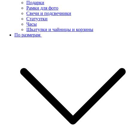
Подарки
Рамки для фото
Свечи и подсвечники
Статуэтки
Часы
Шкатулки и чайницы и корзины
По размерам