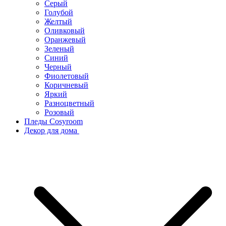
Серый
Голубой
Желтый
Оливковый
Оранжевый
Зеленый
Синий
Черный
Фиолетовый
Коричневый
Яркий
Разноцветный
Розовый
Пледы Cosyroom
Декор для дома