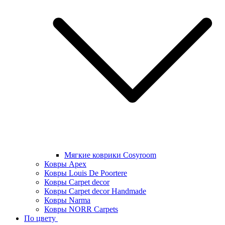
Мягкие коврики Cosyroom
Ковры Apex
Ковры Louis De Poortere
Ковры Carpet decor
Ковры Carpet decor Handmade
Ковры Narma
Ковры NORR Carpets
По цвету