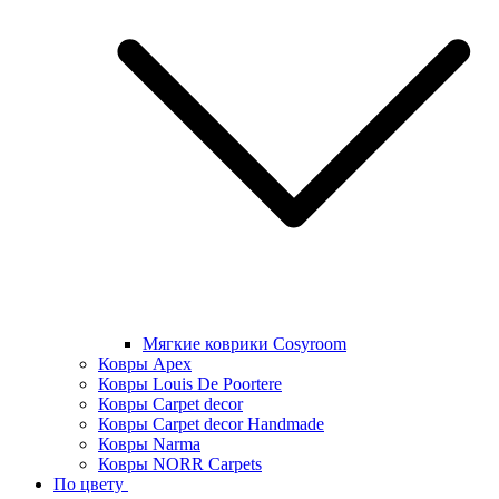
Мягкие коврики Cosyroom
Ковры Apex
Ковры Louis De Poortere
Ковры Carpet decor
Ковры Carpet decor Handmade
Ковры Narma
Ковры NORR Carpets
По цвету