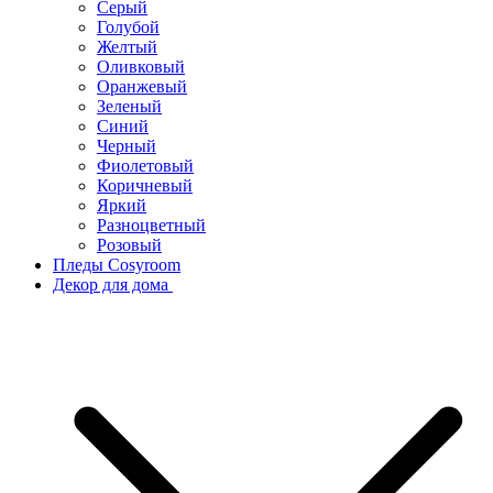
Серый
Голубой
Желтый
Оливковый
Оранжевый
Зеленый
Синий
Черный
Фиолетовый
Коричневый
Яркий
Разноцветный
Розовый
Пледы Cosyroom
Декор для дома