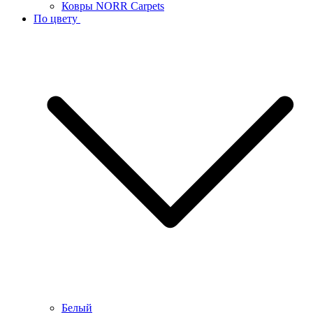
Ковры NORR Carpets
По цвету
Белый