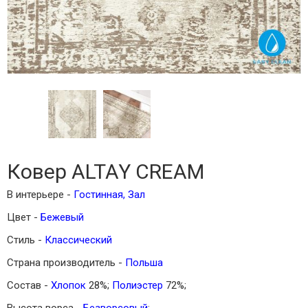
Ковер ALTAY CREAM
В интерьере -
Гостинная
,
Зал
Цвет -
Бежевый
Стиль -
Классический
Страна производитель -
Польша
Состав -
Хлопок
28%;
Полиэстер
72%;
Высота ворса -
Безворсовый
;