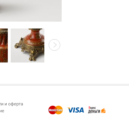
и и оферта
ие